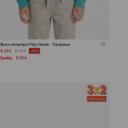
Talle
Buzo estampa Play Great - Turquesa
$
299
$
499
40
254
$