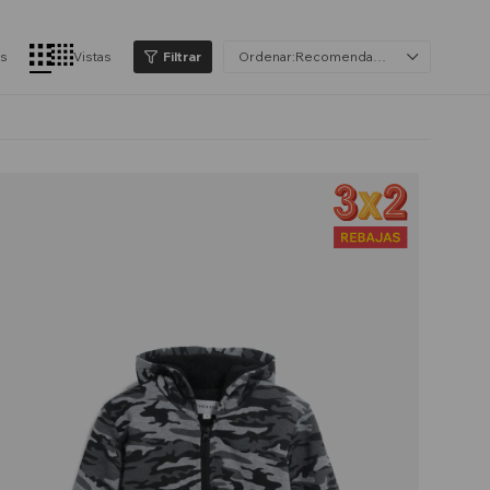
os
Vistas
Recomendados