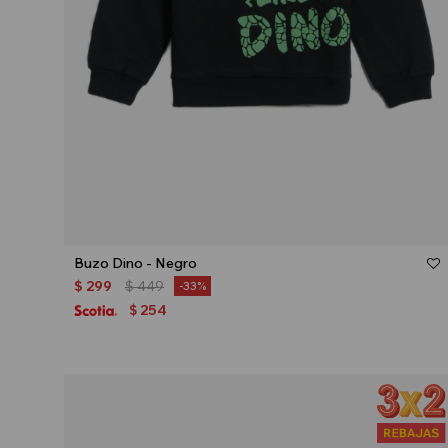
Talle
Buzo Dino - Negro
$
299
$
449
33
254
$