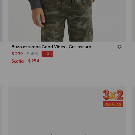
Talle
Buzo estampa Good Vibes - Gris oscuro
$
299
$
499
40
254
$