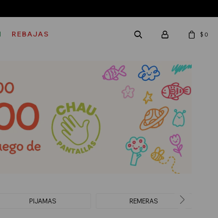
M
REBAJAS
$
0
PIJAMAS
REMERAS