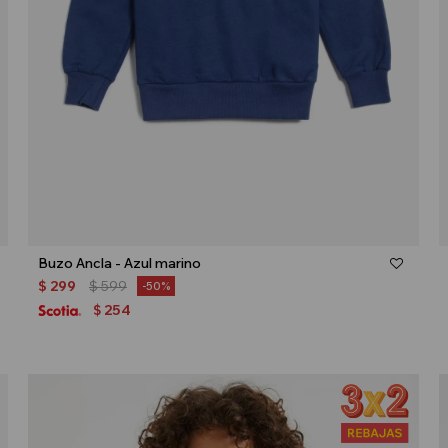
Talle
Buzo Ancla - Azul marino
$
299
$
599
50
254
$