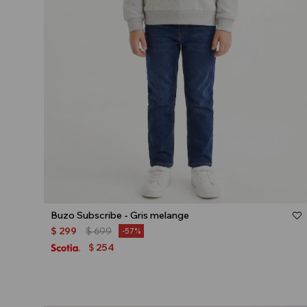
Talle
Buzo Subscribe - Gris melange
$
299
$
699
57
254
$