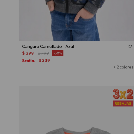
Talle
Canguro Camuflado - Azul
$
399
$
799
50
339
$
+ 2 colores