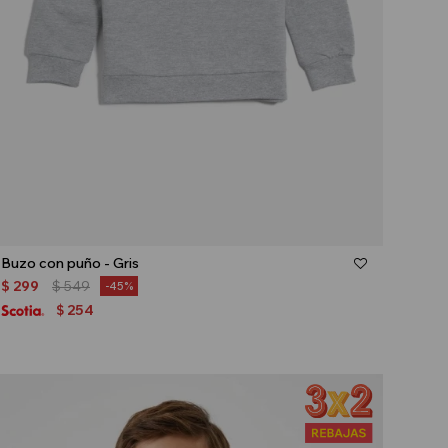
Talle
Buzo con puño - Gris
$
299
$
549
45
254
$