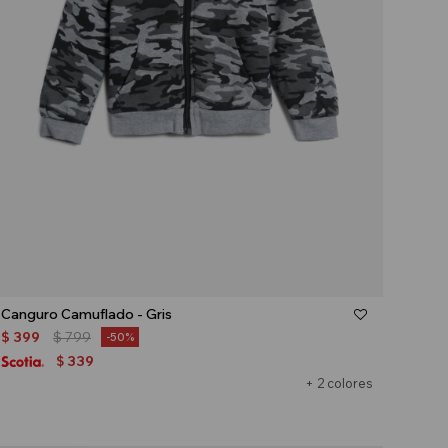
Talle
Canguro Camuflado - Gris
$
399
$
799
50
339
$
+ 2 colores