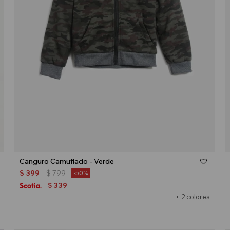
Talle
Canguro Camuflado - Verde
$
399
$
799
50
339
$
+ 2 colores