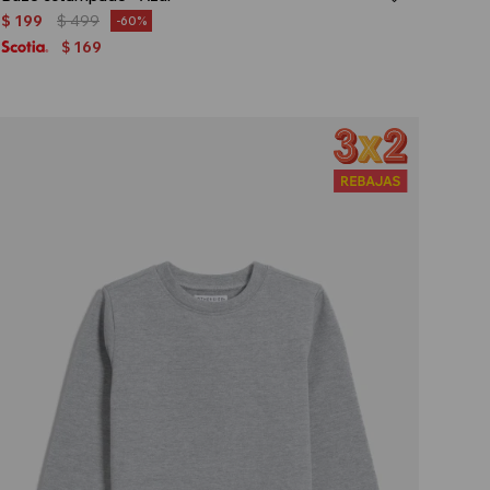
$
199
$
499
60
169
$