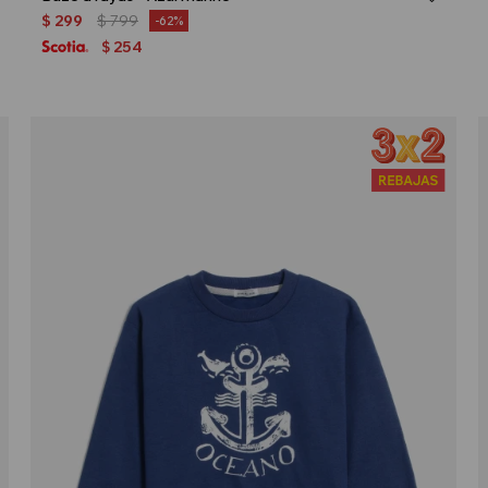
$
299
$
799
62
254
$