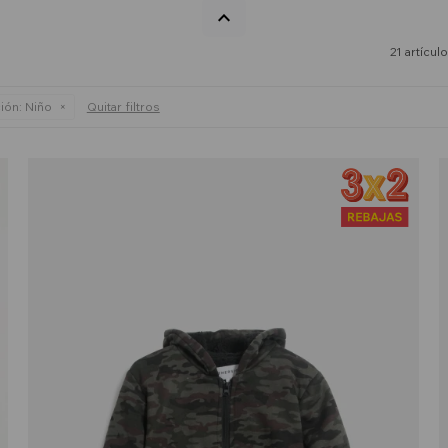
21 artícul
ión:
Niño
Quitar filtros