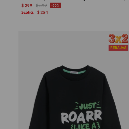
$
299
$
599
50
254
$