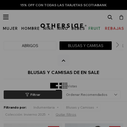
15% OFF CON TODAS LAS TARJETAS SCOTIABANK

MUJER
HOMBRE
NIÑA
NIÑO
BEBÉS
FRUIT
REBAJAS
OF
THE
ABRIGOS
BLUSAS Y CAMISAS
BU
LOOM
BLUSAS Y CAMISAS DE EN SALE
Vistas
Recomendados
Filtrando por:
Indumentaria
Blusas y Camisas
Colección:
Invierno 2025
Quitar filtros