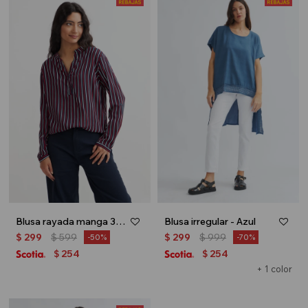
Blusa rayada manga 3/4 - Azul marino
Blusa irregular - Azul
$
299
$
599
$
299
$
999
50
70
254
254
$
$
+ 1 color