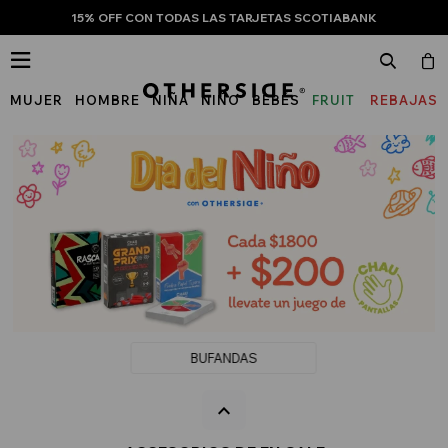
15% OFF CON TODAS LAS TARJETAS SCOTIABANK

MUJER
HOMBRE
NIÑA
NIÑO
BEBÉS
FRUIT
REBAJAS
OF
THE
LOOM
BUFANDAS