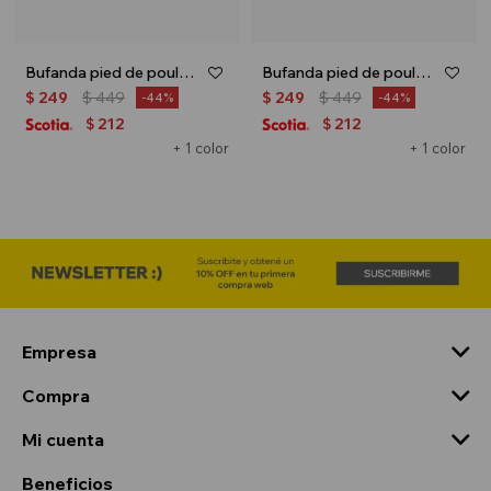
Bufanda pied de poule - Negro
Bufanda pied de poule - Gris
$
249
$
449
$
249
$
449
44
44
212
212
$
$
+ 1 color
+ 1 color
Empresa
Compra
Mi cuenta
Beneficios