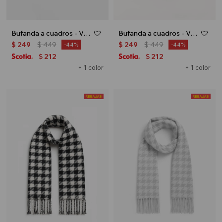
Bufanda a cuadros - Verde oliva
Bufanda a cuadros - Verde
$
249
$
449
$
249
$
449
44
44
212
212
$
$
+ 1 color
+ 1 color