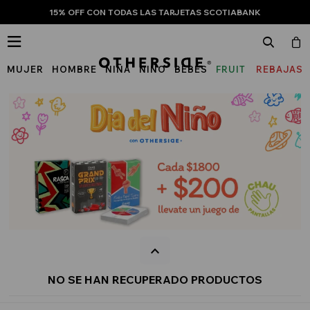
15% OFF CON TODAS LAS TARJETAS SCOTIABANK

MUJER
HOMBRE
NIÑA
NIÑO
BEBÉS
FRUIT
REBAJAS
OF
THE
LOOM
NO SE HAN RECUPERADO PRODUCTOS