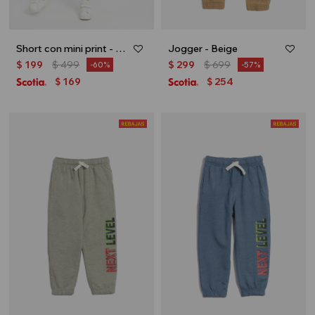
Short con mini print - Azul
Jogger - Beige
$
199
$
499
$
299
$
699
60
57
169
254
$
$