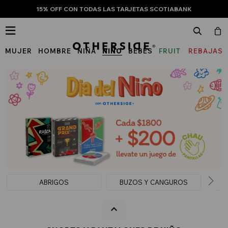
15% OFF CON TODAS LAS TARJETAS SCOTIABANK

MUJER
HOMBRE
NIÑA
NIÑO
BEBÉS
FRUIT
REBAJAS
OF
THE
LOOM
ABRIGOS
BUZOS Y CANGUROS