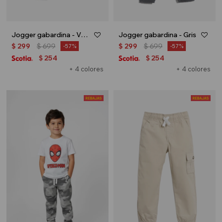
Jogger gabardina - Verde petroleo
Jogger gabardina - Gris
$
299
$
699
$
299
$
699
57
57
254
254
$
$
+ 4 colores
+ 4 colores