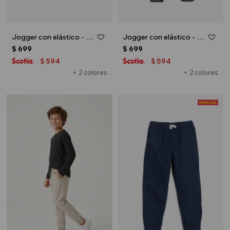
Jogger con elástico - Beige
Jogger con elástico - Verde oliva
$
699
$
699
594
594
$
$
+ 2 colores
+ 2 colores