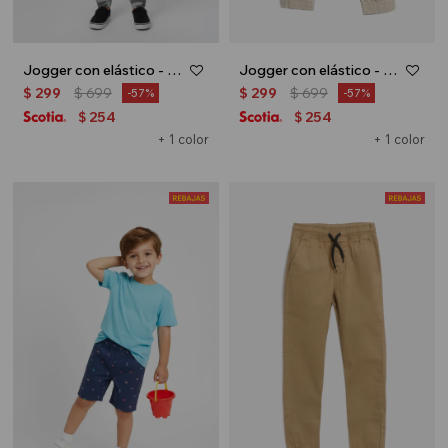
Jogger con elástico - Verde militar
Jogger con elástico - Beige
$
299
$
699
$
299
$
699
57
57
254
254
$
$
+ 1 color
+ 1 color