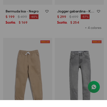
Bermuda lisa - Negro
Jogger gabardina - Khaki
$
199
$
499
$
299
$
699
60
57
169
254
$
$
+ 4 colores