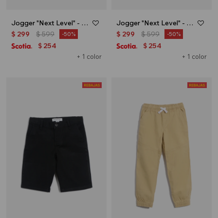
Jogger "Next Level" - Verde oliva
Jogger "Next Level" - Azul
$
299
$
599
$
299
$
599
50
50
254
254
$
$
+ 1 color
+ 1 color