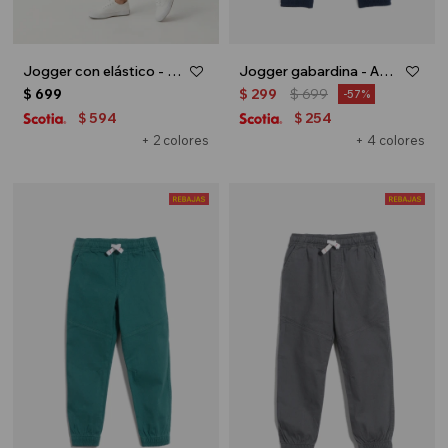
Jogger con elástico - Tostado
Jogger gabardina - Azul marino
$
699
$
299
$
699
57
594
254
$
$
+ 2 colores
+ 4 colores