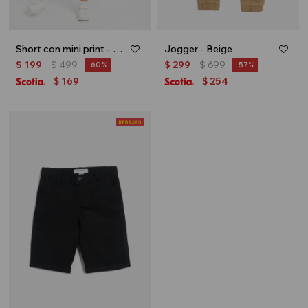
Short con mini print - Azul
Jogger - Beige
$
199
$
499
$
299
$
699
60
57
169
254
$
$