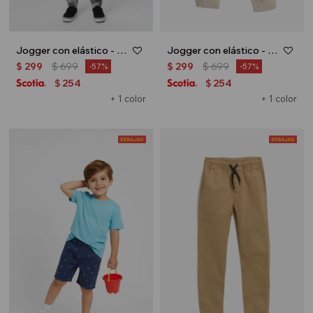
Jogger con elástico - Verde militar
Jogger con elástico - Beige
$
299
$
699
$
299
$
699
57
57
254
254
$
$
+ 1 color
+ 1 color