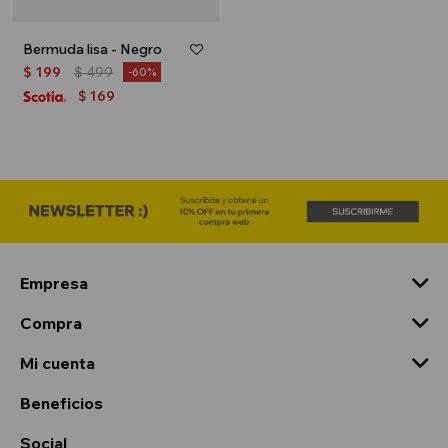
Bermuda lisa - Negro
$
199
$
499
60
169
$
Empresa
Compra
Mi cuenta
Beneficios
Social