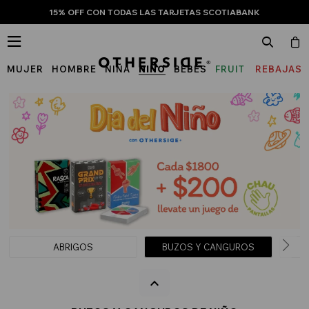
15% OFF CON TODAS LAS TARJETAS SCOTIABANK

MUJER
HOMBRE
NIÑA
NIÑO
BEBÉS
FRUIT
REBAJAS
OF
THE
LOOM
ABRIGOS
BUZOS Y CANGUROS