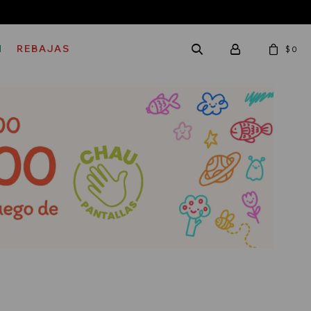
M
REBAJAS
$
0