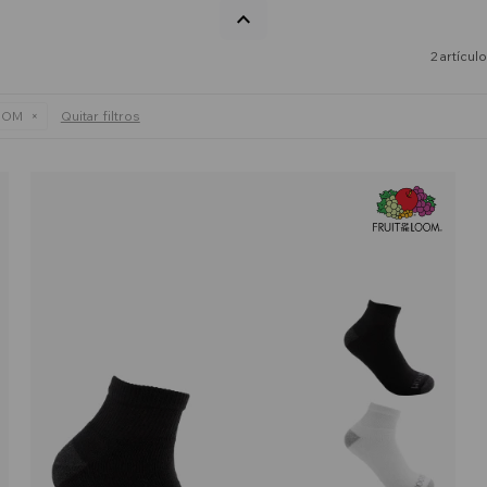
2 artícul
OOM
Quitar filtros