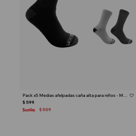
Talle
Pack x5 Medias afelpadas caña alta para niños - Multicolor
$
599
509
$