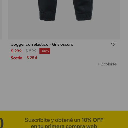
Talle
Jogger con elástico - Gris oscuro
$
299
$
899
66
254
$
+ 2 colores