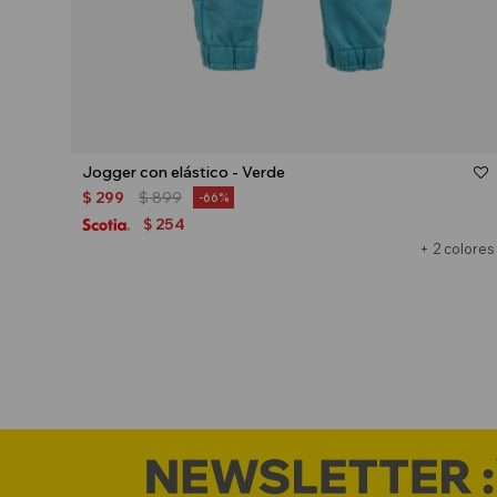
Talle
Jogger con elástico - Verde
$
299
$
899
66
254
$
+ 2 colores