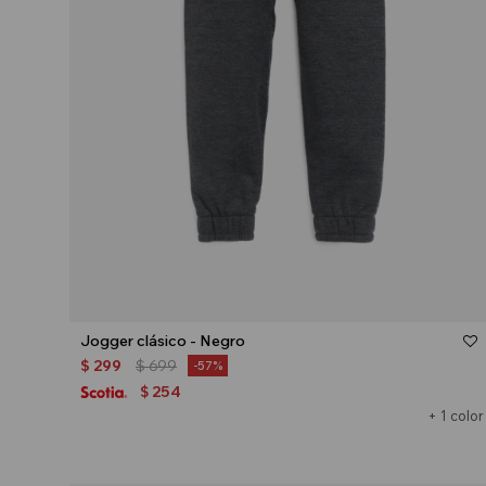
Talle
Jogger clásico - Negro
$
299
$
699
57
254
$
+ 1 color