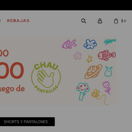
M
REBAJAS
$
0
SHORTS Y PANTALONES