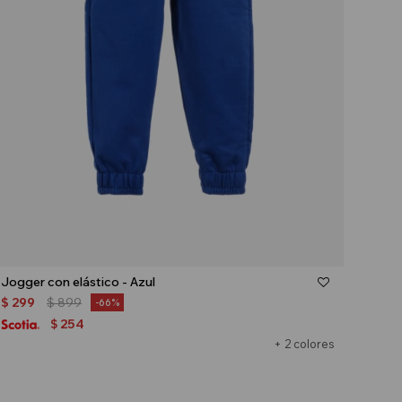
Talle
Jogger con elástico - Azul
$
299
$
899
66
254
$
+ 2 colores