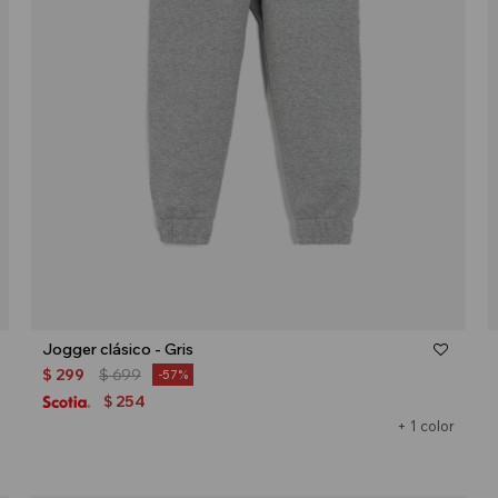
Talle
Jogger clásico - Gris
$
299
$
699
57
254
$
+ 1 color