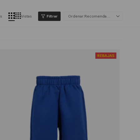
os
Vistas
Recomendados