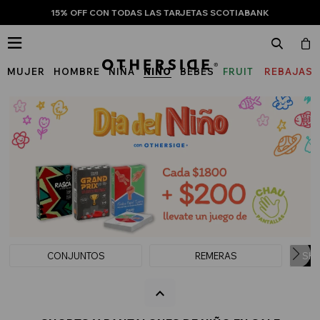
15% OFF CON TODAS LAS TARJETAS SCOTIABANK

MUJER
HOMBRE
NIÑA
NIÑO
BEBÉS
FRUIT
REBAJAS
OF
THE
LOOM
CONJUNTOS
REMERAS
SHO