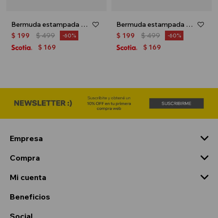
Bermuda estampada - Gris oscuro
Bermuda estampada - Negro
$
199
$
499
$
199
$
499
60
60
169
169
$
$
Empresa
Compra
Mi cuenta
Beneficios
Social