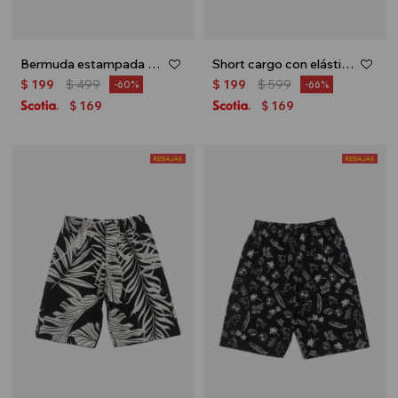
Bermuda estampada - Gris
Short cargo con elástico - Beige
$
199
$
499
$
199
$
599
60
66
169
169
$
$