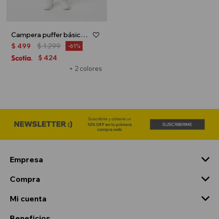
Campera puffer básica con capucha - UNISEX - Azul
$
499
$
1.299
61
424
$
+ 2 colores
Empresa
Compra
Mi cuenta
Beneficios