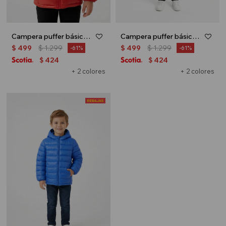
Campera puffer básica con capucha - UNISEX - Rojo
Campera puffer básica con capucha - UNISEX - Negro
$
499
$
1.299
$
499
$
1.299
61
61
424
424
$
$
+ 2 colores
+ 2 colores