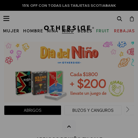
15% OFF CON TODAS LAS TARJETAS SCOTIABANK

MUJER
HOMBRE
NIÑA
NIÑO
BEBÉS
FRUIT
REBAJAS
OF
THE
LOOM
ABRIGOS
BUZOS Y CANGUROS