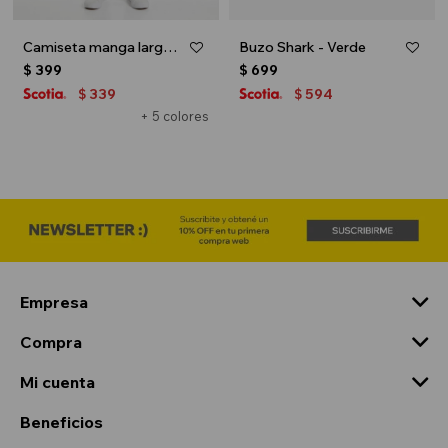
Camiseta manga larga - Blanco y celeste
Buzo Shark - Verde
$
399
$
699
339
594
$
$
+ 5 colores
Empresa
Compra
Mi cuenta
Beneficios