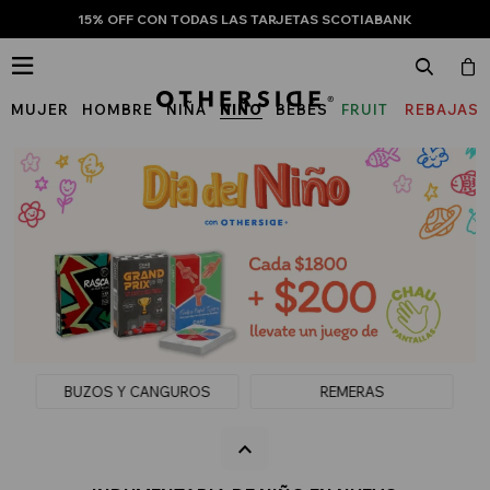
15% OFF CON TODAS LAS TARJETAS SCOTIABANK

MUJER
HOMBRE
NIÑA
NIÑO
BEBÉS
FRUIT
REBAJAS
OF
THE
LOOM
BUZOS Y CANGUROS
REMERAS