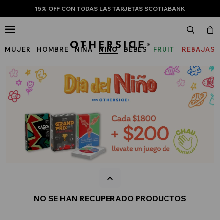
15% OFF CON TODAS LAS TARJETAS SCOTIABANK

MUJER
HOMBRE
NIÑA
NIÑO
BEBÉS
FRUIT
REBAJAS
OF
THE
LOOM
NO SE HAN RECUPERADO PRODUCTOS