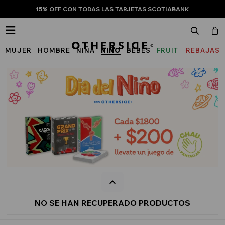
15% OFF CON TODAS LAS TARJETAS SCOTIABANK

MUJER
HOMBRE
NIÑA
NIÑO
BEBÉS
FRUIT
REBAJAS
OF
THE
LOOM
NO SE HAN RECUPERADO PRODUCTOS