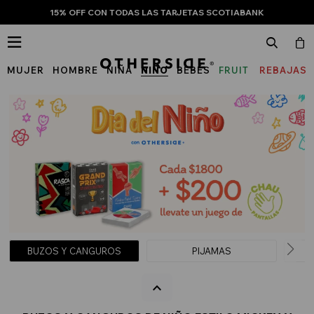
15% OFF CON TODAS LAS TARJETAS SCOTIABANK

MUJER
HOMBRE
NIÑA
NIÑO
BEBÉS
FRUIT
REBAJAS
OF
THE
LOOM
BUZOS Y CANGUROS
PIJAMAS