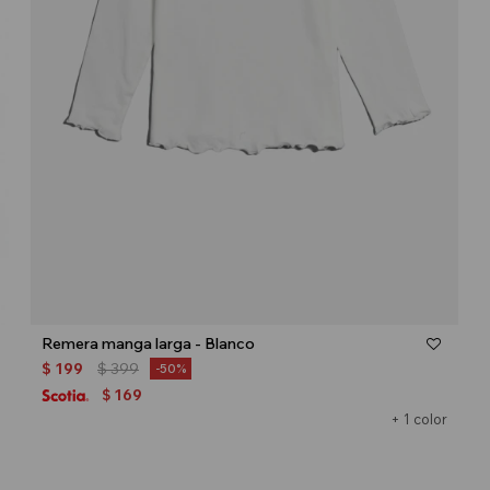
Talle
Remera manga larga - Blanco
$
199
$
399
50
169
$
+ 1 color