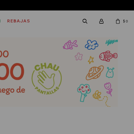
M
REBAJAS
$
0