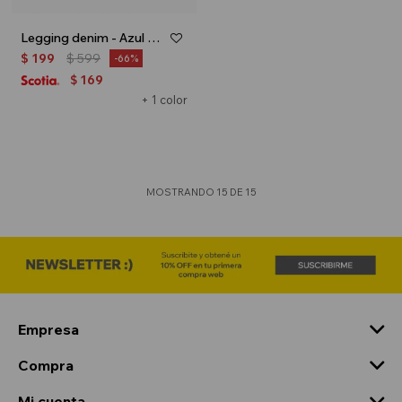
Legging denim - Azul oscuro
$
199
$
599
66
169
$
+ 1 color
MOSTRANDO
15
DE
15
Empresa
Compra
Mi cuenta