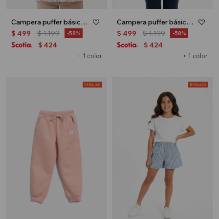
Campera puffer básica - Rosa
Campera puffer básica - Azul marino
$
499
$
1.199
$
499
$
1.199
58
58
424
424
$
$
+ 1 color
+ 1 color