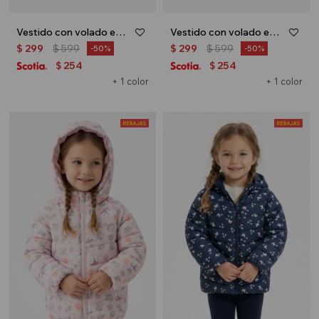
Vestido con volado en hombro - Terracota
Vestido con volado en hombro - Rosa
$
299
$
599
$
299
$
599
50
50
254
254
$
$
+ 1 color
+ 1 color