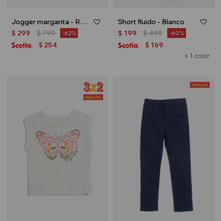
Jogger margarita - Rosa palido
Short fluido - Blanco
$
299
$
799
$
199
$
499
62
60
254
169
$
$
+ 1 color