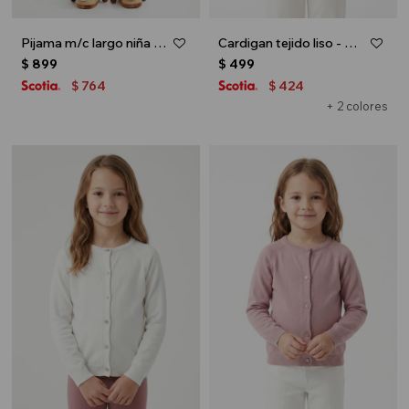
Pijama m/c largo niña toddler TOY STORY - Crudo
Cardigan tejido liso - Celeste
$
899
$
499
764
424
$
$
+ 2 colores