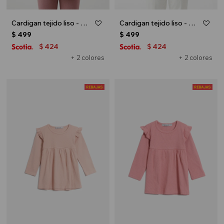
Cardigan tejido liso - Crudo
Cardigan tejido liso - Rosa
$
499
$
499
424
424
$
$
+ 2 colores
+ 2 colores