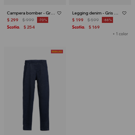
Campera bomber - Gris melange
Legging denim - Gris oscuro
$
299
$
999
$
199
$
599
70
66
254
169
$
$
+ 1 color