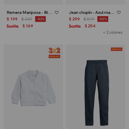
Remera Mariposa - Blanco
Jean chupín - Azul marino
$
199
$
349
$
299
$
599
42
50
169
254
$
$
+ 2 colores