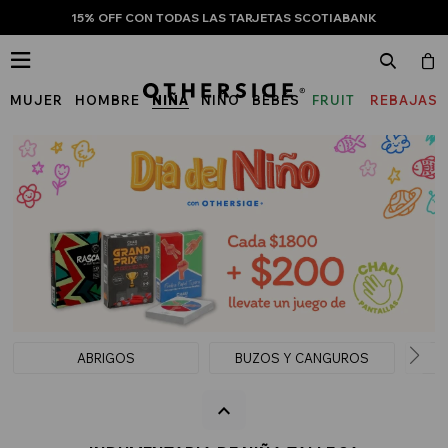
15% OFF CON TODAS LAS TARJETAS SCOTIABANK

MUJER
HOMBRE
NIÑA
NIÑO
BEBÉS
FRUIT
REBAJAS
OF
THE
LOOM
ABRIGOS
BUZOS Y CANGUROS