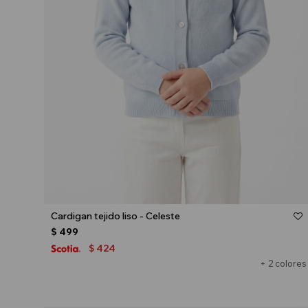
Talle
Cardigan tejido liso - Celeste
$
499
424
$
+ 2 colores