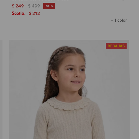
$
249
$
499
50
212
$
+ 1 color