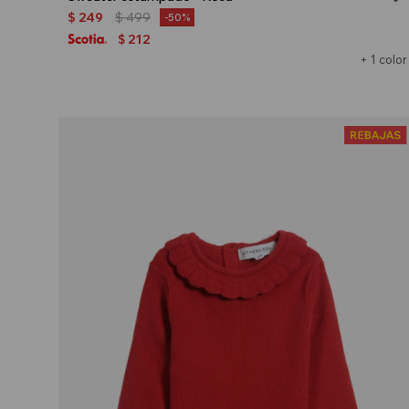
$
249
$
499
50
212
$
+ 1 color