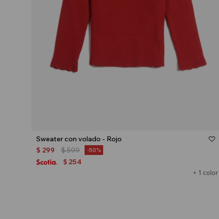
Talle
Sweater con volado - Rojo
$
299
$
599
50
254
$
+ 1 color