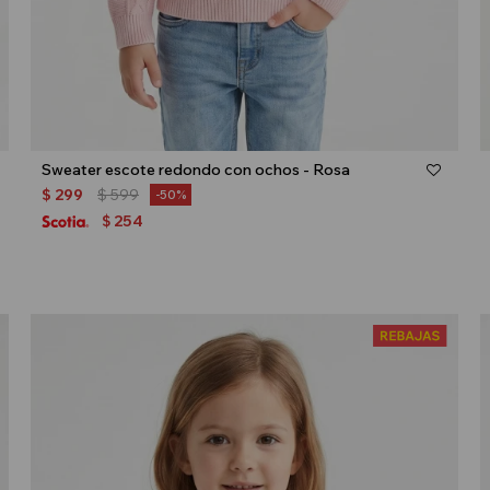
Talle
Sweater escote redondo con ochos - Rosa
$
299
$
599
50
254
$