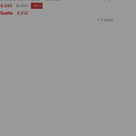
$
249
$
499
50
212
$
+ 1 color