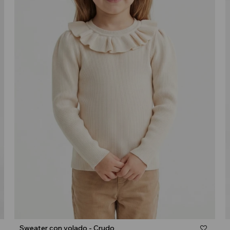
Talle
Sweater con volado - Crudo