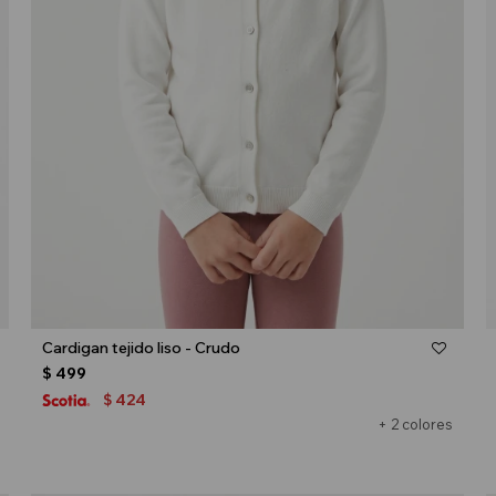
Talle
Cardigan tejido liso - Crudo
$
499
424
$
+ 2 colores