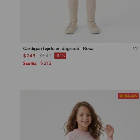
Talle
Cardigan tejido en degradé - Rosa
$
249
$
549
54
212
$