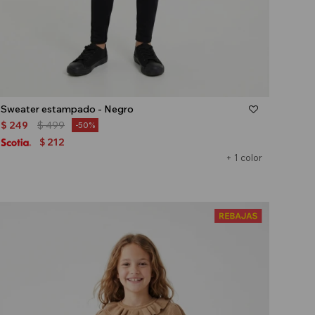
Talle
Sweater estampado - Negro
$
249
$
499
50
212
$
+ 1 color