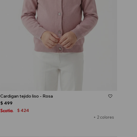
Talle
Cardigan tejido liso - Rosa
$
499
424
$
+ 2 colores