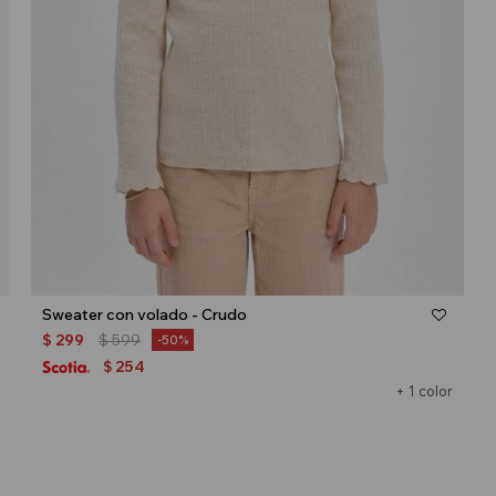
Talle
Sweater con volado - Crudo
$
299
$
599
50
254
$
+ 1 color