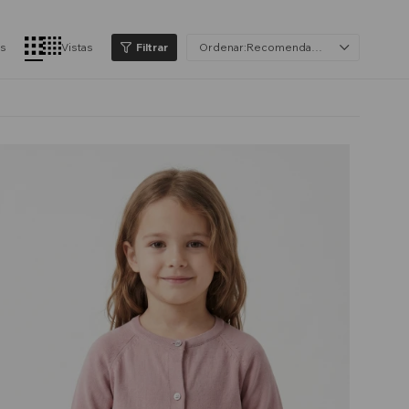
os
Vistas
Recomendados