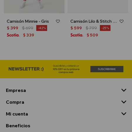
Camisón Minnie - Gris
Camisón Lilo & Stitch - Rosa
$
399
$
699
$
599
$
799
42
25
339
509
$
$
Empresa
Compra
Mi cuenta
Beneficios