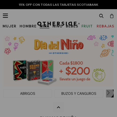
15% OFF CON TODAS LAS TARJETAS SCOTIABANK

MUJER
HOMBRE
NIÑA
NIÑO
BEBÉS
FRUIT
REBAJAS
OF
THE
LOOM
ABRIGOS
BUZOS Y CANGUROS