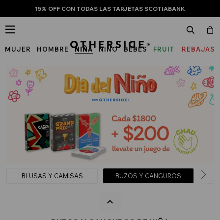
15% OFF CON TODAS LAS TARJETAS SCOTIABANK

MUJER
HOMBRE
NIÑA
NIÑO
BEBÉS
FRUIT
REBAJAS
OF
THE
LOOM
BLUSAS Y CAMISAS
BUZOS Y CANGUROS