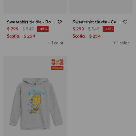
Sweatshirt tie die - Rosado
Sweatshirt tie die - Celeste
$
299
$
549
$
299
$
549
45
45
254
254
$
$
+ 1 color
+ 1 color