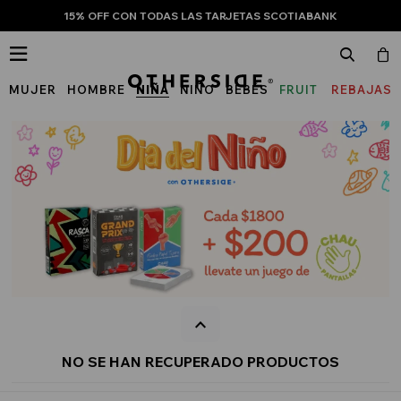
15% OFF CON TODAS LAS TARJETAS SCOTIABANK

MUJER
HOMBRE
NIÑA
NIÑO
BEBÉS
FRUIT
REBAJAS
OF
THE
LOOM
NO SE HAN RECUPERADO PRODUCTOS