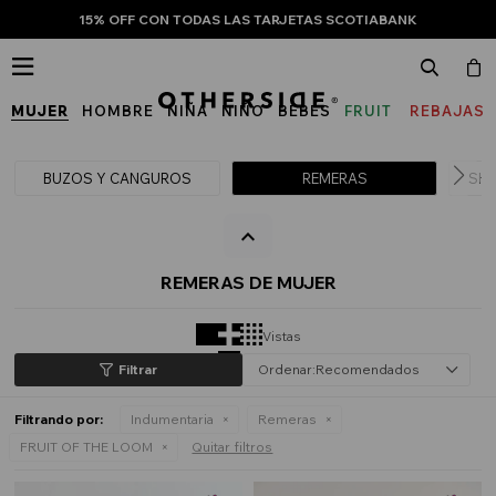
15% OFF CON TODAS LAS TARJETAS SCOTIABANK

MUJER
HOMBRE
NIÑA
NIÑO
BEBÉS
FRUIT
REBAJAS
OF
THE
BUZOS Y CANGUROS
REMERAS
SHO
LOOM
REMERAS DE MUJER
Vistas
Recomendados
Filtrando por:
Indumentaria
Remeras
FRUIT OF THE LOOM
Quitar filtros