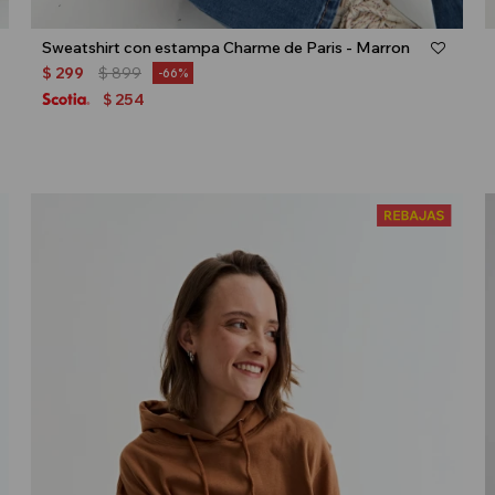
Talle
Sweatshirt con estampa Charme de Paris - Marron
$
299
$
899
66
254
$