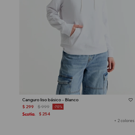
Talle
Canguro liso básico - Blanco
$
299
$
999
70
254
$
+ 2 colores