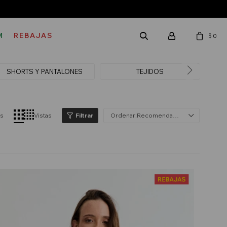
M
REBAJAS
$
0
SHORTS Y PANTALONES
TEJIDOS
V
os
Vistas
Recomendados