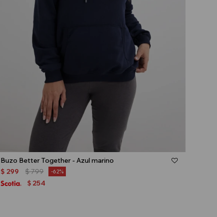
Talle
Buzo Better Together - Azul marino
$
299
$
799
62
254
$