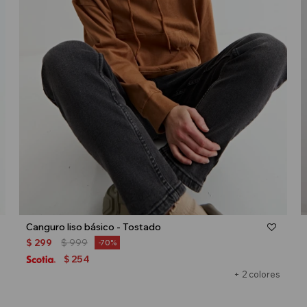
Talle
Canguro liso básico - Tostado
$
299
$
999
70
254
$
+ 2 colores