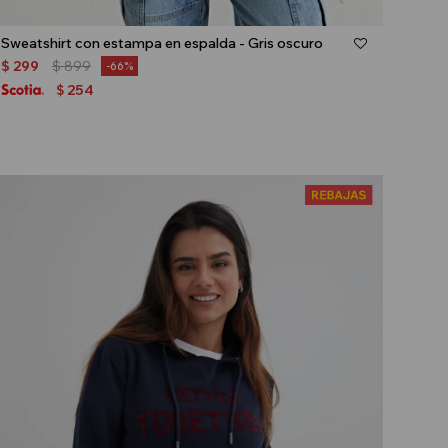
Talle
Sweatshirt con estampa en espalda - Gris oscuro
$
299
$
899
66
254
$