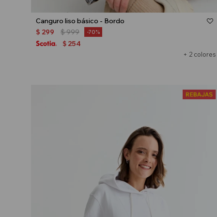
Talle
Canguro liso básico - Bordo
$
299
$
999
70
254
$
+ 2 colores