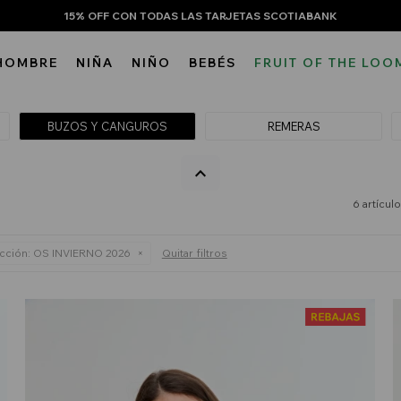
15% OFF CON TODAS LAS TARJETAS SCOTIABANK
HOMBRE
NIÑA
NIÑO
BEBÉS
FRUIT OF THE LOO
BUZOS Y CANGUROS
REMERAS
6 artícul
cción:
OS INVIERNO 2026
Quitar filtros