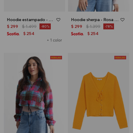
Hoodie estampado - UNISEX - Gris melange
Hoodie sherpa - Rosa palido
$
299
$
1.499
$
299
$
1.399
80
78
254
254
$
$
+ 1 color