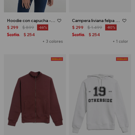
Hoodie con capucha - Rosa
Campera liviana felpa - UNISEX - Verde oliva
$
299
$
899
$
299
$
1.499
66
80
254
254
$
$
+ 3 colores
+ 1 color