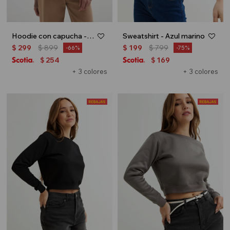
Hoodie con capucha - Marron
Sweatshirt - Azul marino
$
299
$
899
$
199
$
799
66
75
254
169
$
$
+ 3 colores
+ 3 colores