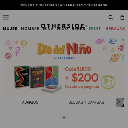
15% OFF CON TODAS LAS TARJETAS SCOTIABANK

MUJER
HOMBRE
NIÑA
NIÑO
BEBÉS
FRUIT
REBAJAS
OF
THE
LOOM
ABRIGOS
BLUSAS Y CAMISAS
BU