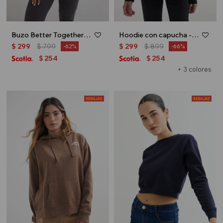
Buzo Better Together - Azul marino
Hoodie con capucha - Negro
$
299
$
799
$
299
$
899
62
66
254
254
$
$
+ 3 colores