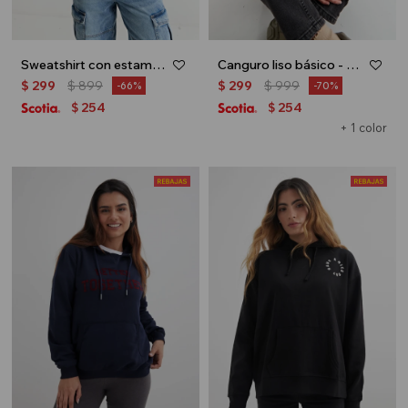
Sweatshirt con estampa en espalda - Gris oscuro
Canguro liso básico - Tostado
$
299
$
899
$
299
$
999
66
70
254
254
$
$
+ 1 color