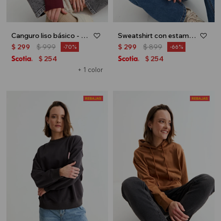
Canguro liso básico - Bordo
Sweatshirt con estampa Charme de Paris - Marron
$
299
$
999
$
299
$
899
70
66
254
254
$
$
+ 1 color