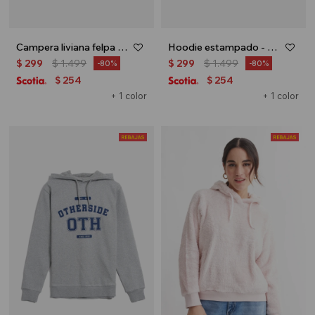
Campera liviana felpa - UNISEX - Bordo
Hoodie estampado - UNISEX - Blanco
$
299
$
1.499
$
299
$
1.499
80
80
254
254
$
$
+ 1 color
+ 1 color