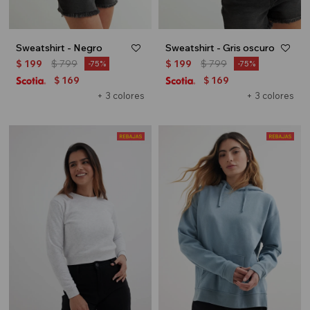
Sweatshirt - Negro
Sweatshirt - Gris oscuro
$
199
$
799
$
199
$
799
75
75
169
169
$
$
+ 3 colores
+ 3 colores