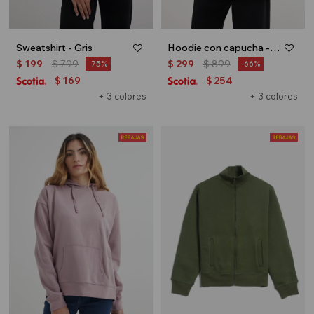
Sweatshirt - Gris
Hoodie con capucha - Celeste
$
199
$
799
$
299
$
899
75
66
169
254
$
$
+ 3 colores
+ 3 colores