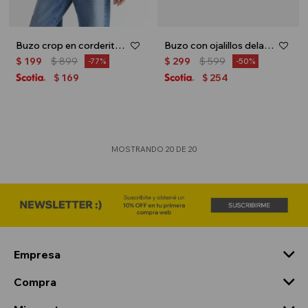
Buzo crop en corderito estampado - Fucsia
Buzo con ojalillos delanteros - Amarillo
$
199
$
899
$
299
$
599
77
50
169
254
$
$
MOSTRANDO
20
DE
20
Empresa
Compra