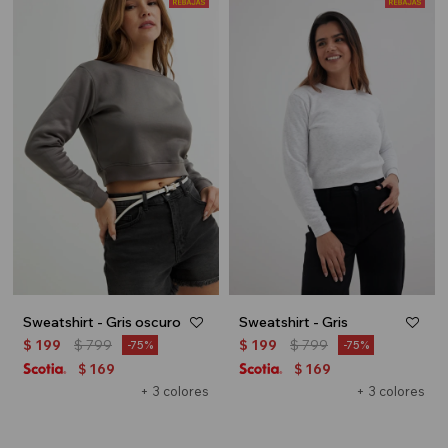
Sweatshirt - Gris oscuro
Sweatshirt - Gris
$
199
$
799
$
199
$
799
75
75
169
169
$
$
+ 3 colores
+ 3 colores