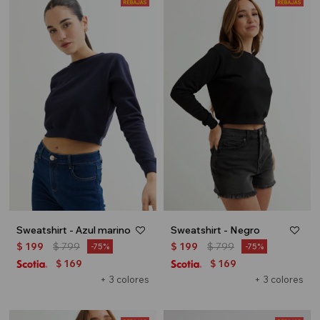
Sweatshirt - Azul marino
Sweatshirt - Negro
$
199
$
799
$
199
$
799
75
75
169
169
$
$
+ 3 colores
+ 3 colores