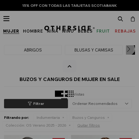
15% OFF CON TODAS LAS TARJETAS SCOTIABANK

MUJER
HOMBRE
NIÑA
NIÑO
BEBÉS
FRUIT
REBAJAS
OF
THE
ABRIGOS
BLUSAS Y CAMISAS
BU
LOOM
BUZOS Y CANGUROS DE MUJER EN SALE
Vistas
Recomendados
Filtrando por:
Indumentaria
Buzos y Canguros
Colección:
OS Verano 2025 - 2026
Quitar filtros