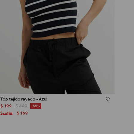
Talle
Top tejido rayado - Azul
$
199
$
449
55
169
$