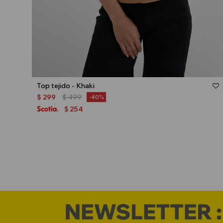
Talle
Top tejido - Khaki
$
299
$
499
40
254
$