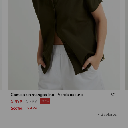
Talle
Camisa sin mangas lino - Verde oscuro
$
499
$
799
37
424
$
+ 2 colores