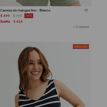
Talle
Camisa sin mangas lino - Blanco
$
499
$
799
37
424
$
+ 2 colores