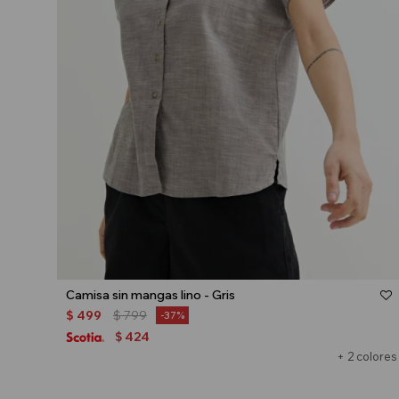
Talle
Camisa sin mangas lino - Gris
$
499
$
799
37
424
$
+ 2 colores