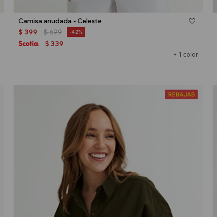
Talle
Camisa anudada - Celeste
$
399
$
699
42
339
$
+ 1 color