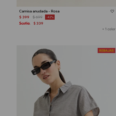
Talle
Camisa anudada - Rosa
$
399
$
699
42
339
$
+ 1 color