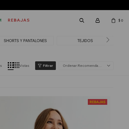
M
REBAJAS
$
0
SHORTS Y PANTALONES
TEJIDOS
V
os
Vistas
Recomendados