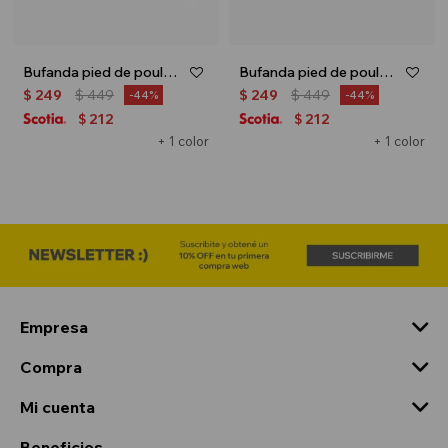
Bufanda pied de poule - Negro
Bufanda pied de poule - Gris
$
249
$
449
$
249
$
449
44
44
212
212
$
$
+ 1 color
+ 1 color
Empresa
Compra
Mi cuenta
Beneficios