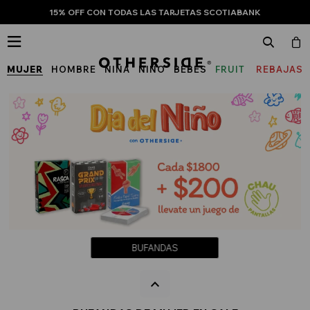
15% OFF CON TODAS LAS TARJETAS SCOTIABANK

MUJER
HOMBRE
NIÑA
NIÑO
BEBÉS
FRUIT
REBAJAS
OF
THE
LOOM
BUFANDAS