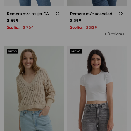
Remera m/c mujer DAISY - Celeste
Remera m/c acanalada cuello a la base - Gris melange
$
899
$
399
764
339
$
$
+ 3 colores