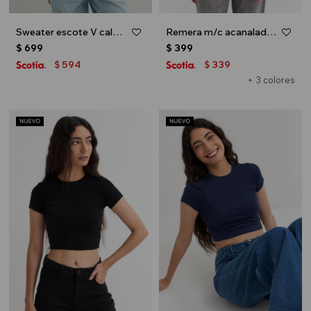
Sweater escote V calado - Beige
Remera m/c acanalada cuello a la base - Blanco
$
699
$
399
594
339
$
$
+ 3 colores