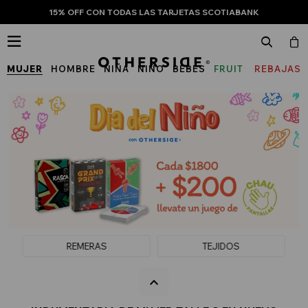
15% OFF CON TODAS LAS TARJETAS SCOTIABANK

MUJER
HOMBRE
NIÑA
NIÑO
BEBÉS
FRUIT
REBAJAS
OF
THE
LOOM
REMERAS
TEJIDOS