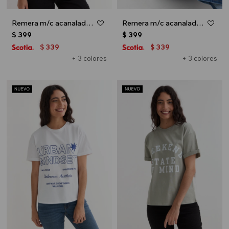
Remera m/c acanalada cuello a la base - Negro
Remera m/c acanalada cuello a la base - Azul marino
$
399
$
399
339
339
$
$
+ 3 colores
+ 3 colores