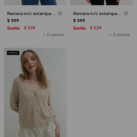
Remera m/c estampada colección Urbana - Crudo
Remera m/c estampada colección Urbana - Blanco y rojo
$
399
$
399
339
339
$
$
+ 3 colores
+ 3 colores