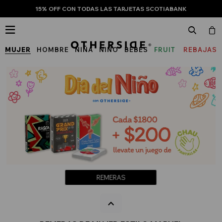
15% OFF CON TODAS LAS TARJETAS SCOTIABANK

MUJER
HOMBRE
NIÑA
NIÑO
BEBÉS
FRUIT
REBAJAS
OF
THE
LOOM
REMERAS