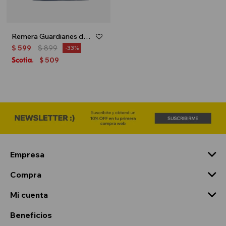
Remera Guardianes de la Galaxia - Azul
$
599
$
899
33
509
$
Empresa
Compra
Mi cuenta
Beneficios