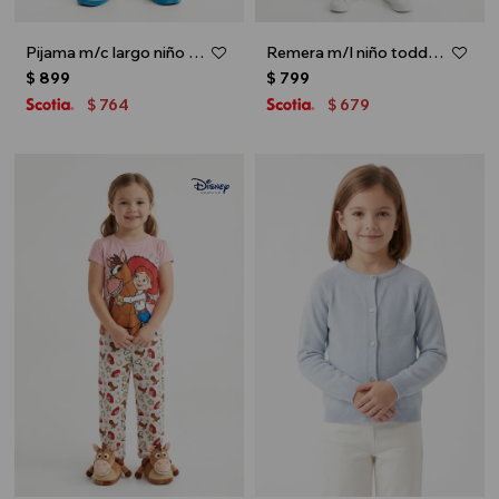
Pijama m/c largo niño toddler BUZZ LIGHTYEAR - Verde
Remera m/l niño toddler TOY STORY - Azul
$
899
$
799
764
679
$
$