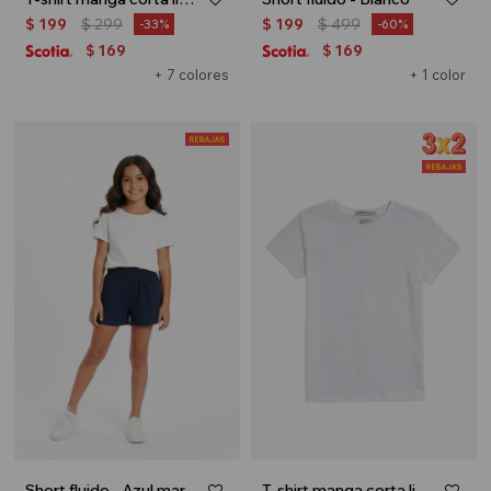
$
199
$
299
$
199
$
499
33
60
169
169
$
$
+ 7 colores
+ 1 color
Short fluido - Azul marino
T-shirt manga corta lisa - Blanco