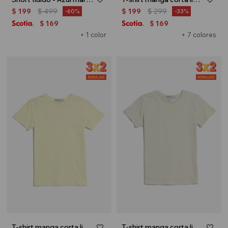
$
199
$
499
$
199
$
299
60
33
169
169
$
$
+ 1 color
+ 7 colores
T-shirt manga corta lisa - Amarillo
T-shirt manga corta lisa - Verde pastel