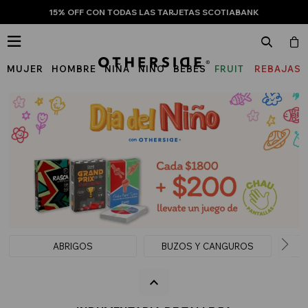
15% OFF CON TODAS LAS TARJETAS SCOTIABANK

MUJER
HOMBRE
NIÑA
NIÑO
BEBÉS
FRUIT
REBAJAS
OF
THE
LOOM
ABRIGOS
BUZOS Y CANGUROS