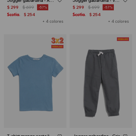
Jogger gabardina - Azul marino
Jogger gabardina - Verde petroleo
$
299
$
699
$
299
$
699
57
57
254
254
$
$
+ 4 colores
+ 4 colores