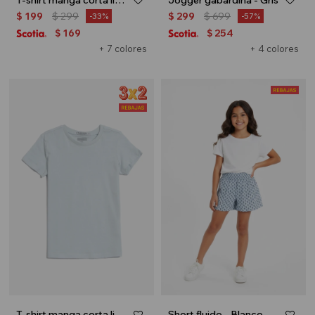
T-shirt manga corta lisa - Azul marino
Jogger gabardina - Gris
$
199
$
299
$
299
$
699
33
57
169
254
$
$
+ 7 colores
+ 4 colores
T-shirt manga corta lisa - Azul claro
Short fluido - Blanco