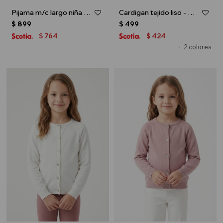
Pijama m/c largo niña toddler TOY STORY - Crudo
Cardigan tejido liso - Celeste
$
899
$
499
764
424
$
$
+ 2 colores