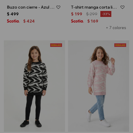
Buzo con cierre - Azul marino
T-shirt manga corta lisa - Crudo
$
499
$
199
$
299
33
424
169
$
$
+ 7 colores