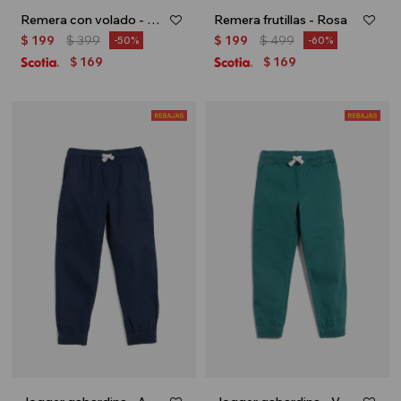
Remera con volado - Fucsia
Remera frutillas - Rosa
$
199
$
399
$
199
$
499
50
60
169
169
$
$