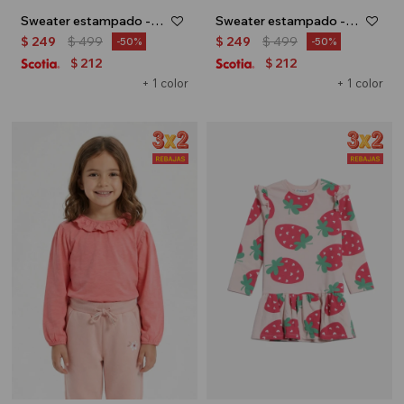
Sweater estampado - Negro
Sweater estampado - Rosa
$
249
$
499
$
249
$
499
50
50
212
212
$
$
+ 1 color
+ 1 color