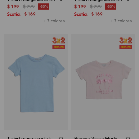
$
199
$
299
$
199
$
299
33
33
169
169
$
$
+ 7 colores
+ 7 colores
T-shirt manga corta lisa - Celeste
Remera Vacay Mode - Rosa