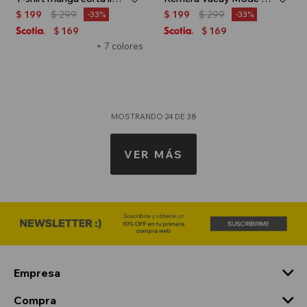
$
199
$
299
$
199
$
299
33
33
169
169
$
$
+ 7 colores
MOSTRANDO
24
DE
38
VER MÁS
Empresa
Compra