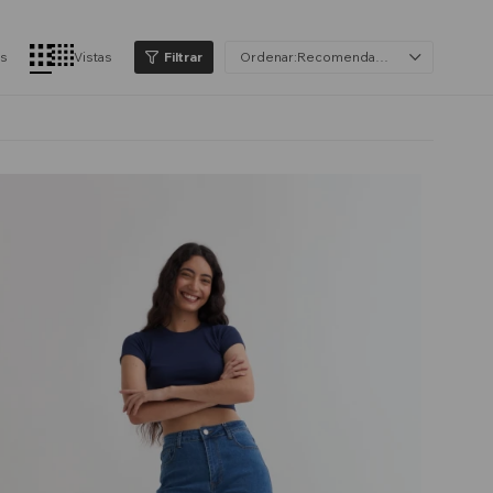
os
Vistas
Recomendados