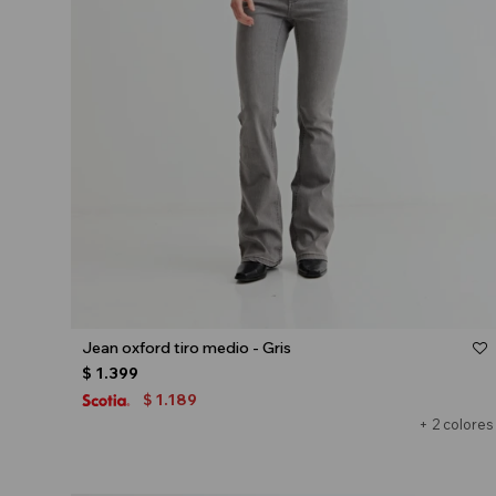
Talle
Jean oxford tiro medio - Gris
$
1.399
1.189
$
+ 2 colores