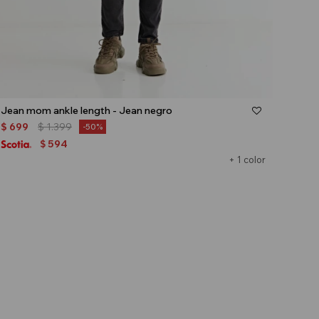
Talle
Jean mom ankle length - Jean negro
$
699
$
1.399
50
594
$
+ 1 color