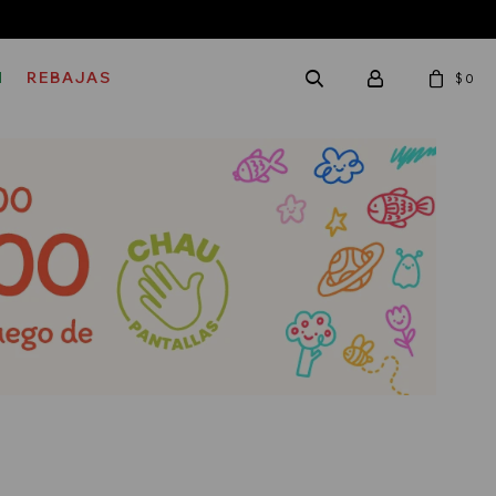
M
REBAJAS
$
0