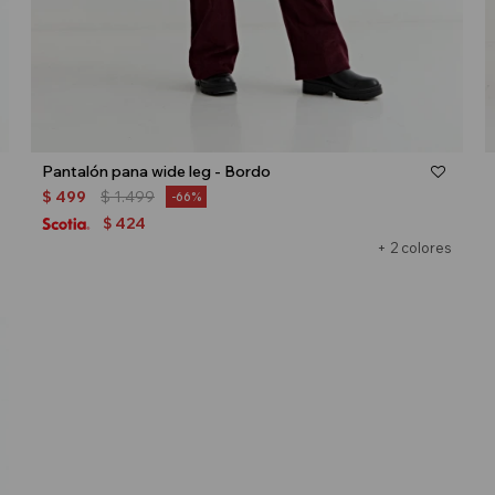
Talle
Pantalón pana wide leg - Bordo
$
499
$
1.499
66
424
$
+ 2 colores