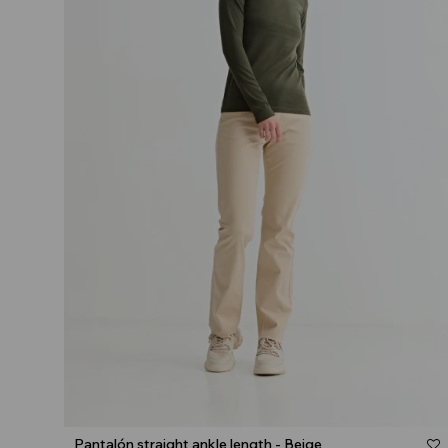
Talle
Pantalón straight ankle length - Beige