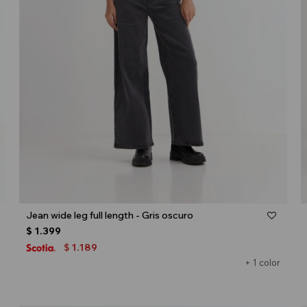
Talle
Jean wide leg full length - Gris oscuro
$
1.399
1.189
$
+ 1 color