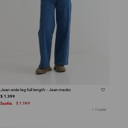
Talle
Jean wide leg full length - Jean medio
$
1.399
1.189
$
+ 1 color