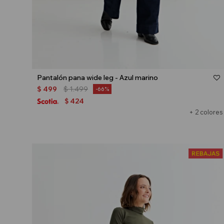
Talle
Pantalón pana wide leg - Azul marino
$
499
$
1.499
66
424
$
+ 2 colores