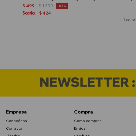
$
499
$
1.399
64
424
$
+ 1 color
Empresa
Compra
Conocénos
Como comprar
Contacto
Envíos
Tiendas
Cambios