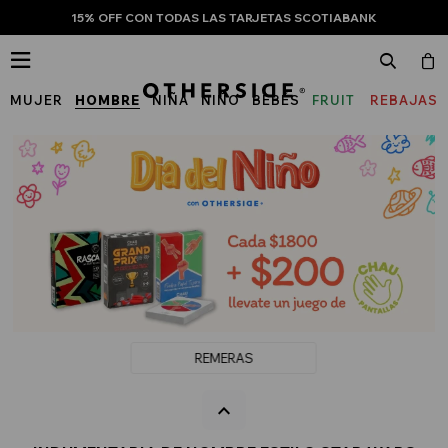
15% OFF CON TODAS LAS TARJETAS SCOTIABANK

MUJER
HOMBRE
NIÑA
NIÑO
BEBÉS
FRUIT
REBAJAS
OF
THE
LOOM
REMERAS