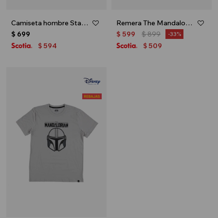
Camiseta hombre Star Wars - Negro
Remera The Mandalorian - Crudo
$
699
$
599
$
899
33
594
509
$
$