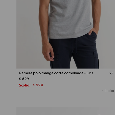
Talle
Remera polo manga corta combinada - Gris
$
699
594
$
+ 1 color