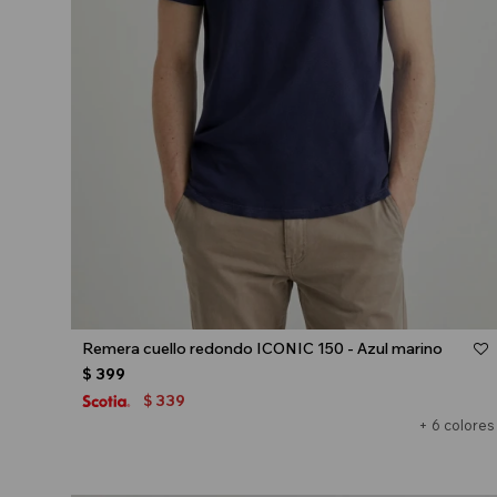
Talle
Remera cuello redondo ICONIC 150 - Azul marino
$
399
339
$
+ 6 colores