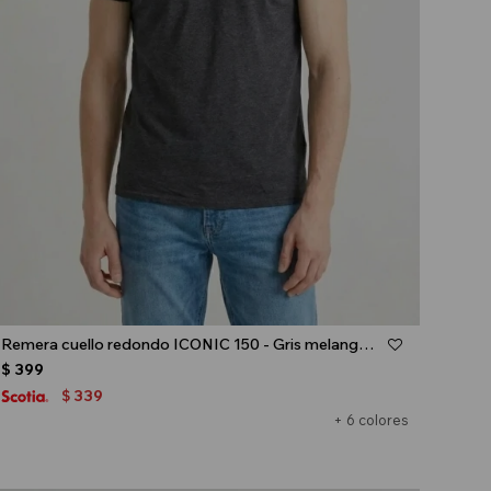
Talle
Remera cuello redondo ICONIC 150 - Gris melange oscuro
$
399
339
$
+ 6 colores