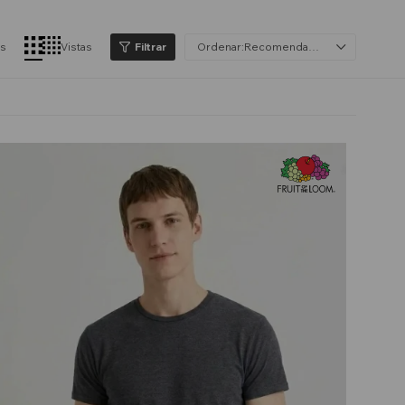
os
Vistas
Recomendados