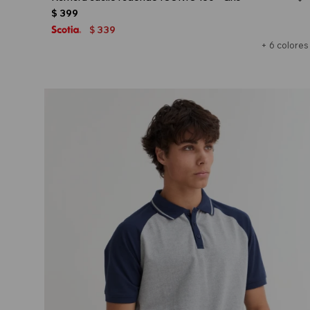
$
399
339
$
+ 6 colores