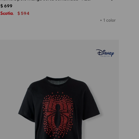
$
699
594
$
+ 1 color