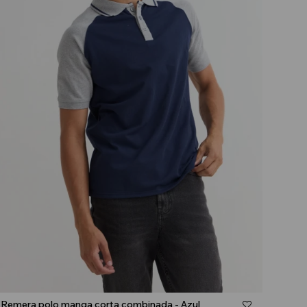
Talle
Remera polo manga corta combinada - Azul