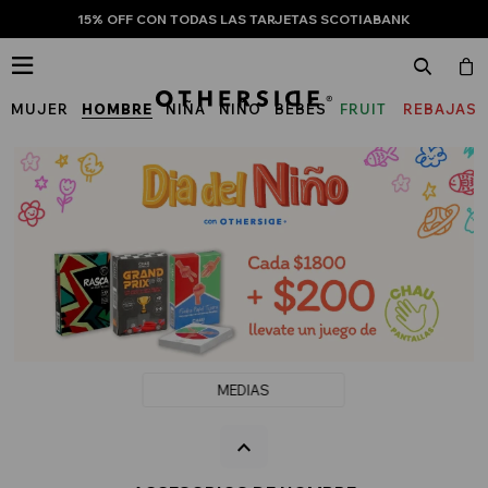
15% OFF CON TODAS LAS TARJETAS SCOTIABANK

MUJER
HOMBRE
NIÑA
NIÑO
BEBÉS
FRUIT
REBAJAS
OF
THE
LOOM
MEDIAS