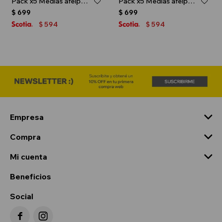
Pack x5 Medias afelpadas caña alta para caballero - Blanco
Pack x5 Medias afelpadas caña alta para caballero - Negro
$
699
$
699
594
594
$
$
Empresa
Compra
Mi cuenta
Beneficios
Social

