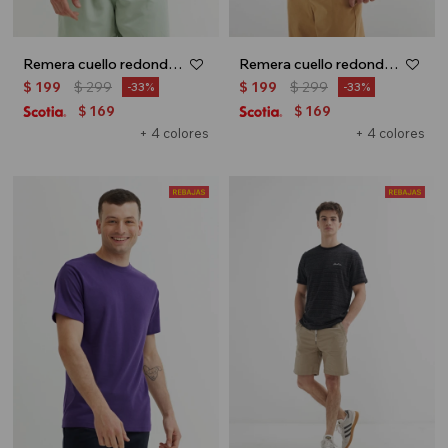
Remera cuello redondo - Beige
Remera cuello redondo - Gris
$
199
$
299
$
199
$
299
33
33
169
169
$
$
+ 4 colores
+ 4 colores