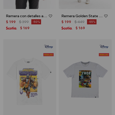
Remera con detalles a contratono - Gris oscuro
Remera Golden State - Verde oliva
$
199
$
399
$
199
$
449
50
55
169
169
$
$