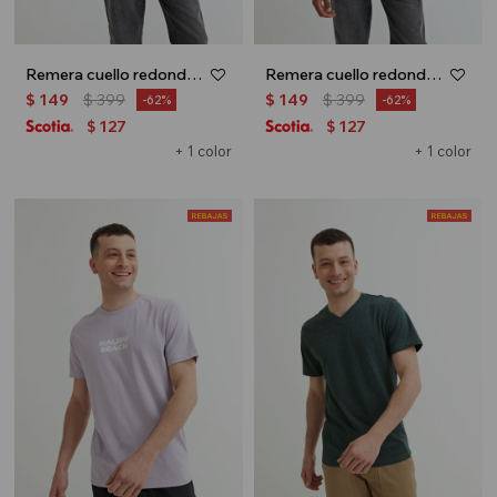
Remera cuello redondo - Negro
Remera cuello redondo - Azul
$
149
$
399
$
149
$
399
62
62
127
127
$
$
+ 1 color
+ 1 color