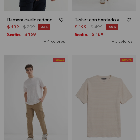
Remera cuello redondo - Morado
T-shirt con bordado y textura - Negro
$
199
$
299
$
199
$
499
33
60
169
169
$
$
+ 4 colores
+ 2 colores