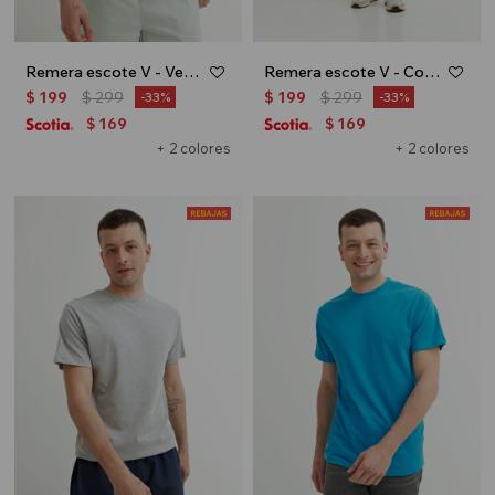
Remera escote V - Verde oliva
Remera escote V - Coral
$
199
$
299
$
199
$
299
33
33
169
169
$
$
+ 2 colores
+ 2 colores