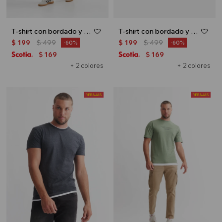
T-shirt con bordado y textura - Crudo
T-shirt con bordado y textura - Beige
$
199
$
499
$
199
$
499
60
60
169
169
$
$
+ 2 colores
+ 2 colores