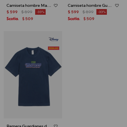
Camiseta hombre Mandalorian - Gris
Camiseta hombre Guardians of the galaxy - Blanco
$
599
$
899
$
599
$
899
33
33
509
509
$
$
Remera Guardianes de la Galaxia - Azul