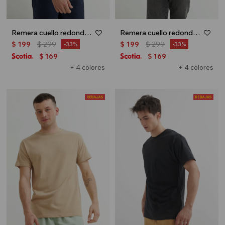
Remera cuello redondo - Gris melange
Remera cuello redondo - Azul francia
$
199
$
299
$
199
$
299
33
33
169
169
$
$
+ 4 colores
+ 4 colores