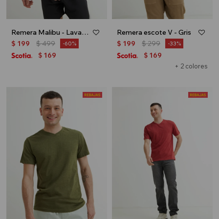
Remera Malibu - Lavanda
Remera escote V - Gris
$
199
$
499
$
199
$
299
60
33
169
169
$
$
+ 2 colores