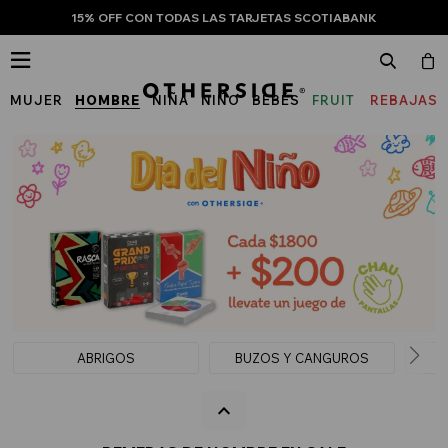
15% OFF CON TODAS LAS TARJETAS SCOTIABANK

MUJER
HOMBRE
NIÑA
NIÑO
BEBÉS
FRUIT
REBAJAS
OF
THE
LOOM
ABRIGOS
BUZOS Y CANGUROS