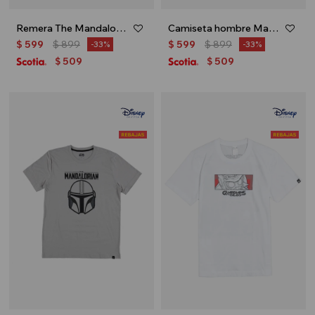
Remera The Mandalorian - Crudo
Camiseta hombre Marvel - Blanco
$
599
$
899
$
599
$
899
33
33
509
509
$
$