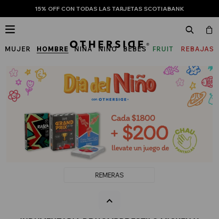
15% OFF CON TODAS LAS TARJETAS SCOTIABANK

MUJER
HOMBRE
NIÑA
NIÑO
BEBÉS
FRUIT
REBAJAS
OF
THE
LOOM
REMERAS