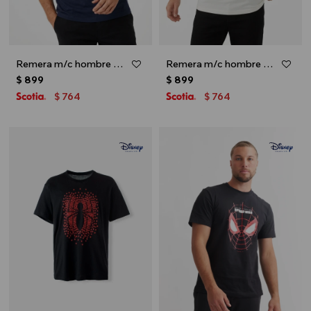
Remera m/c hombre MARVEL - Azul marino
Remera m/c hombre PIXAR - Crudo
$
899
$
899
764
764
$
$