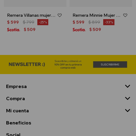
Remera Villanas mujer - Gris
Remera Minnie Mujer - Blanco
$
599
$
799
$
599
$
899
25
33
509
509
$
$
Empresa
Compra
Mi cuenta
Beneficios
Social