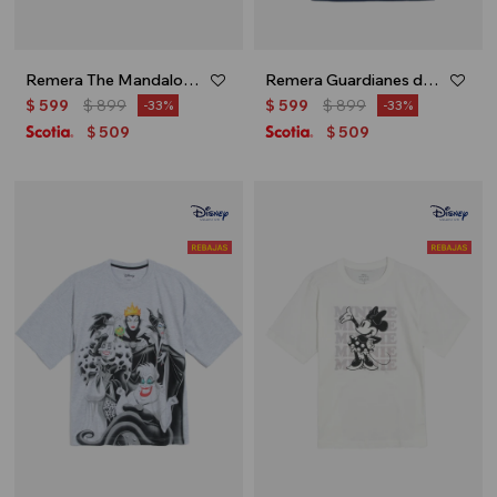
Remera The Mandalorian - Crudo
Remera Guardianes de la Galaxia - Azul
$
599
$
899
$
599
$
899
33
33
509
509
$
$