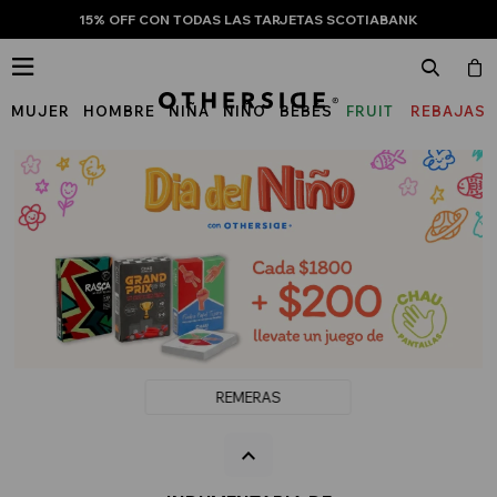
15% OFF CON TODAS LAS TARJETAS SCOTIABANK

MUJER
HOMBRE
NIÑA
NIÑO
BEBÉS
FRUIT
REBAJAS
OF
THE
LOOM
REMERAS