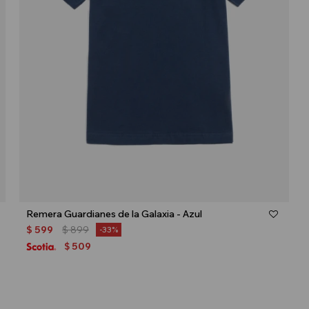
Talle
Remera Guardianes de la Galaxia - Azul
$
599
$
899
33
509
$