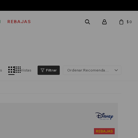
M
REBAJAS
$
0
os
Vistas
Recomendados