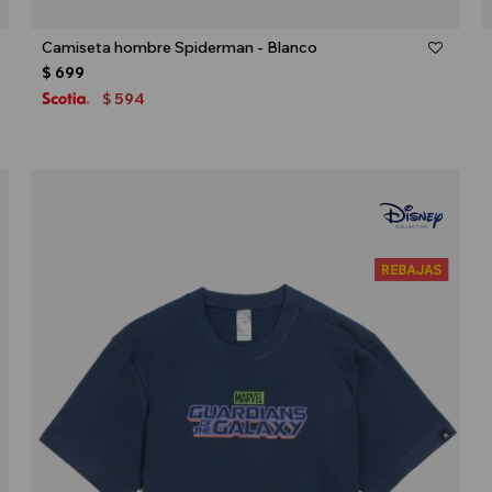
Talle
Camiseta hombre Spiderman - Blanco
$
699
594
$