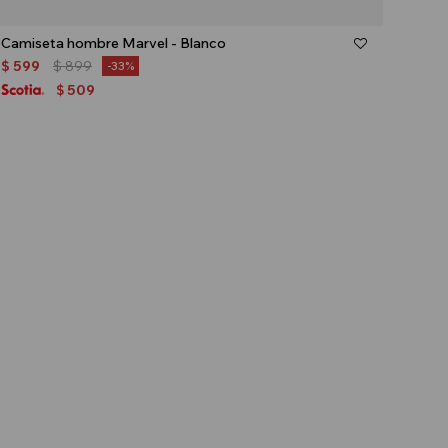
Talle
Camiseta hombre Marvel - Blanco
$
599
$
899
33
509
$