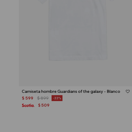
Talle
Camiseta hombre Guardians of the galaxy - Blanco
$
599
$
899
33
509
$