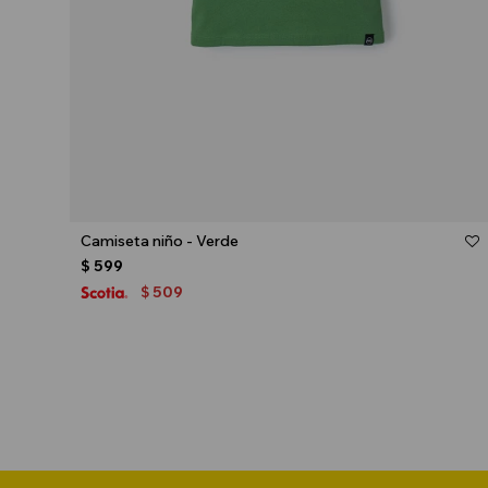
Talle
Camiseta niño - Verde
$
599
509
$