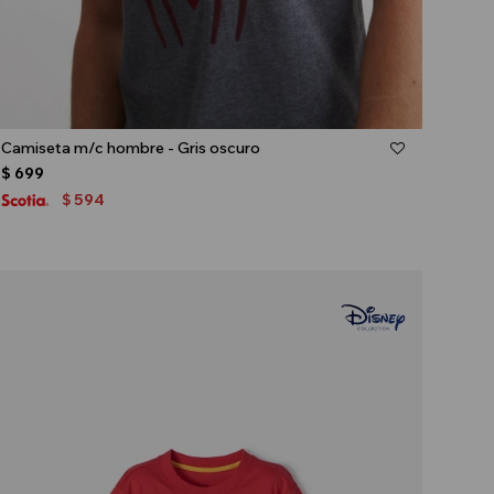
Talle
Camiseta m/c hombre - Gris oscuro
$
699
594
$