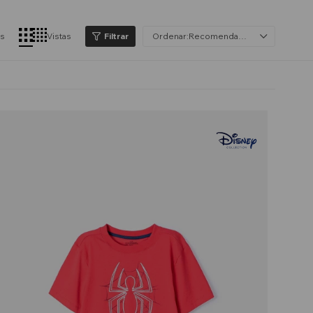
os
Vistas
Recomendados