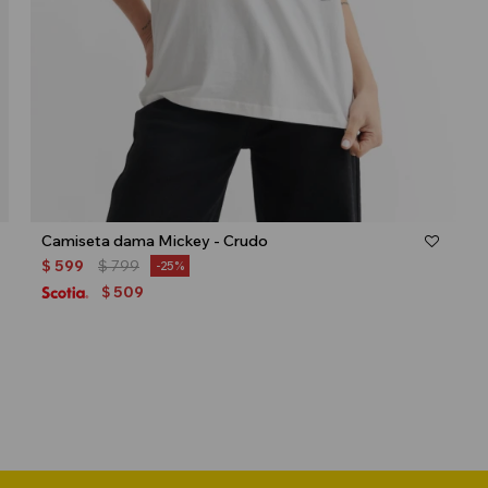
Talle
Camiseta dama Mickey - Crudo
$
599
$
799
25
509
$