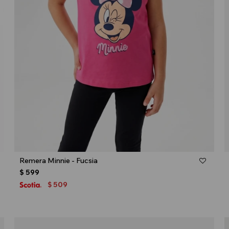
Talle
Remera Minnie - Fucsia
$
599
509
$