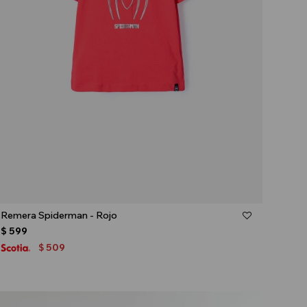
Talle
Remera Spiderman - Rojo
$
599
509
$