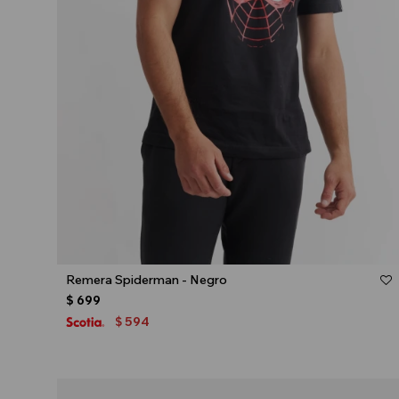
Talle
Remera Spiderman - Negro
$
699
594
$