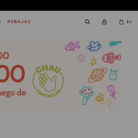
M
REBAJAS
$
0