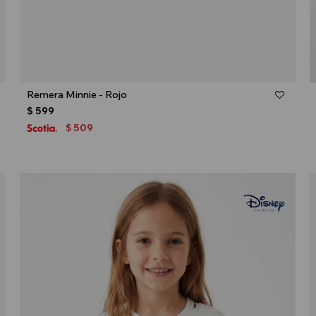
Talle
Remera Minnie - Rojo
$
599
509
$