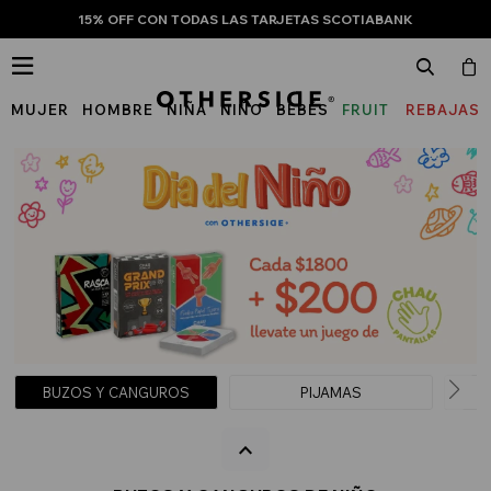
15% OFF CON TODAS LAS TARJETAS SCOTIABANK

MUJER
HOMBRE
NIÑA
NIÑO
BEBÉS
FRUIT
REBAJAS
OF
THE
LOOM
BUZOS Y CANGUROS
PIJAMAS