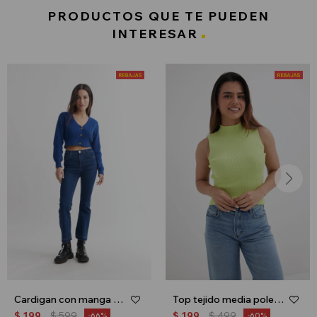
PRODUCTOS QUE TE PUEDEN
INTERESAR
Cardigan con manga balloon - Azul
Top tejido media polera - Lima
$
199
$
599
$
199
$
499
66
60