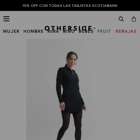
15% OFF CON TODAS LAS TARJETAS SCOTIABANK

MUJER
HOMBRE
NIÑA
NIÑO
BEBÉS
FRUIT
REBAJAS
OF
THE
LOOM