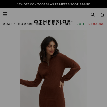
15% OFF CON TODAS LAS TARJETAS SCOTIABANK

MUJER
HOMBRE
NIÑA
NIÑO
BEBÉS
FRUIT
REBAJAS
OF
THE
LOOM