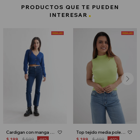
PRODUCTOS QUE TE PUEDEN
INTERESAR
Cardigan con manga balloon - Azul
Top tejido media polera - Lima
$
199
$
599
$
199
$
499
66
60