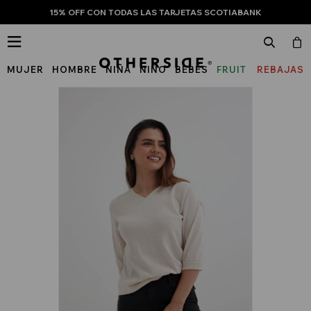
15% OFF CON TODAS LAS TARJETAS SCOTIABANK

MUJER
HOMBRE
NIÑA
NIÑO
BEBÉS
FRUIT
REBAJAS
OF
THE
LOOM