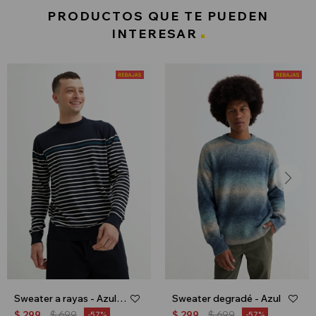
PRODUCTOS QUE TE PUEDEN
INTERESAR
Sweater a rayas - Azul marino
Sweater degradé - Azul
$
299
$
699
$
299
$
699
57
57