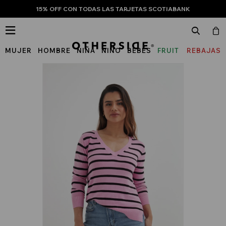
15% OFF CON TODAS LAS TARJETAS SCOTIABANK

MUJER
HOMBRE
NIÑA
NIÑO
BEBÉS
FRUIT
REBAJAS
OF
THE
LOOM