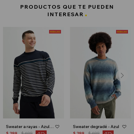
PRODUCTOS QUE TE PUEDEN
INTERESAR
Sweater a rayas - Azul marino
Sweater degradé - Azul
$
299
$
699
$
299
$
699
57
57