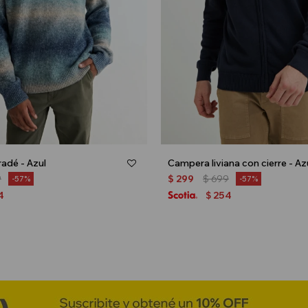
adé - Azul
Campera liviana con cierre - Az
9
$
299
$
699
57
57
4
254
$