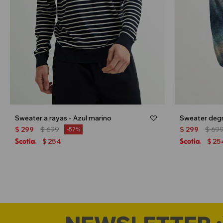
Sweater a rayas - Azul marino
Sweater degr
$
299
$
699
$
299
$
69
57
254
25
$
$