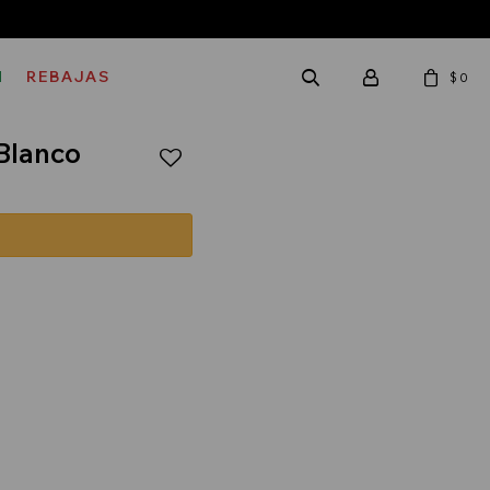
M
REBAJAS
$
0
 Blanco