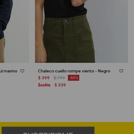
ul marino
Chaleco cuello rompe viento - Negro
$
399
$
799
50
339
$