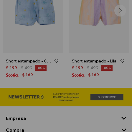
Short estampado - Celeste
Short estampado - Lila
$
199
$
499
$
199
$
499
60
60
169
169
$
$
Empresa
Compra