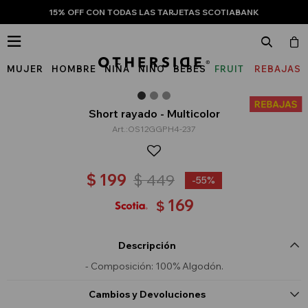
15% OFF CON TODAS LAS TARJETAS SCOTIABANK

MUJER
HOMBRE
NIÑA
NIÑO
BEBÉS
FRUIT
REBAJAS
OF
THE
Short rayado - Multicolor
OS12GGPH4-237
LOOM
$
199
$
449
55
169
$
Descripción
- Composición: 100% Algodón.
Cambios y Devoluciones