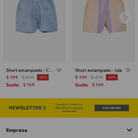
Short estampado - Celeste
Short estampado - Lila
$
199
$
499
$
199
$
499
60
60
169
169
$
$
Empresa