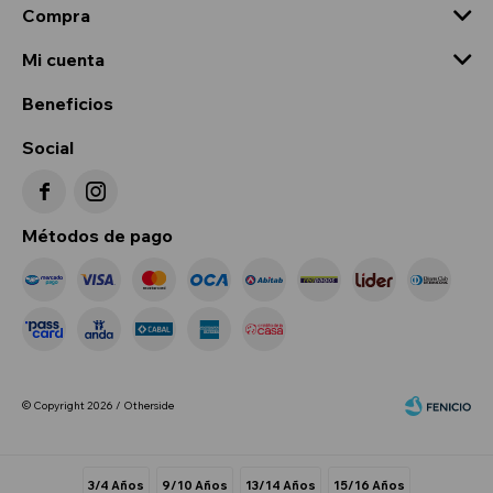
Compra
Mi cuenta
Beneficios
Social


Métodos de pago
© Copyright 2026 / Otherside
3/4 Años
9/10 Años
13/14 Años
15/16 Años