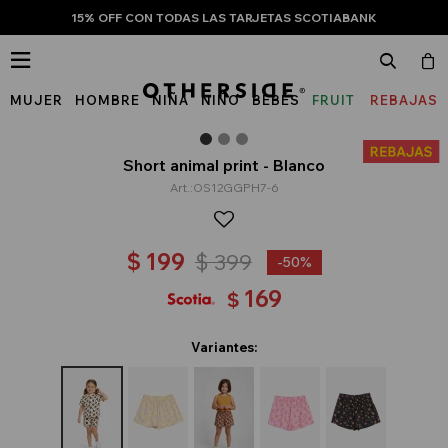
15% OFF CON TODAS LAS TARJETAS SCOTIABANK

MUJER
HOMBRE
NIÑA
NIÑO
BEBÉS
FRUIT
REBAJAS
OF
THE
Short animal print - Blanco
OS12GGPH7-6
LOOM
$
199
$
399
50
169
$
Variantes: