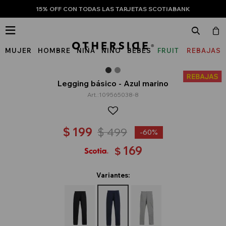
15% OFF CON TODAS LAS TARJETAS SCOTIABANK

MUJER
HOMBRE
NIÑA
NIÑO
BEBÉS
FRUIT
REBAJAS
OF
THE
Legging básico - Azul marino
109565038-8
LOOM
$
199
$
499
60
169
$
Variantes: