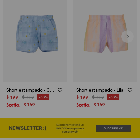
Short estampado - Celeste
Short estampado - Lila
$
199
$
499
$
199
$
499
60
60
169
169
$
$