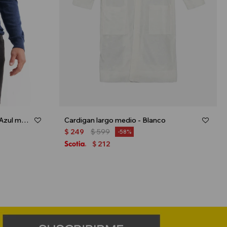
Sweater con cuello solapado - Azul marino
Cardigan largo medio - Blanco
$
249
$
599
58
212
$