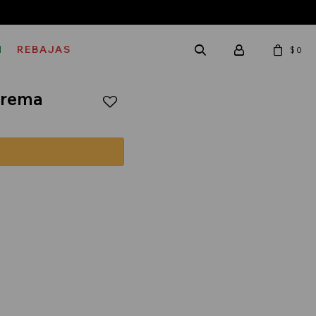
M
REBAJAS
$
0
 Crema