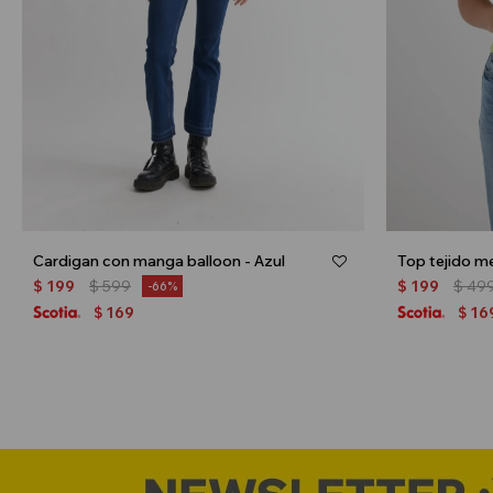
Cardigan con manga balloon - Azul
Top tejido me
$
199
$
599
$
199
$
49
66
169
16
$
$