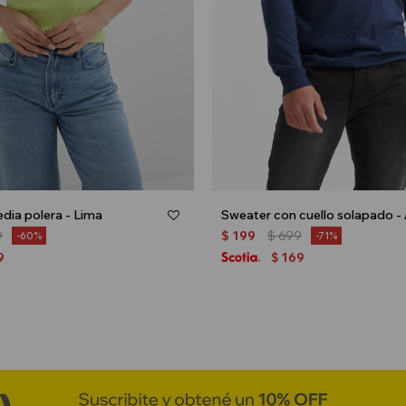
dia polera - Lima
9
$
199
$
699
60
71
9
169
$