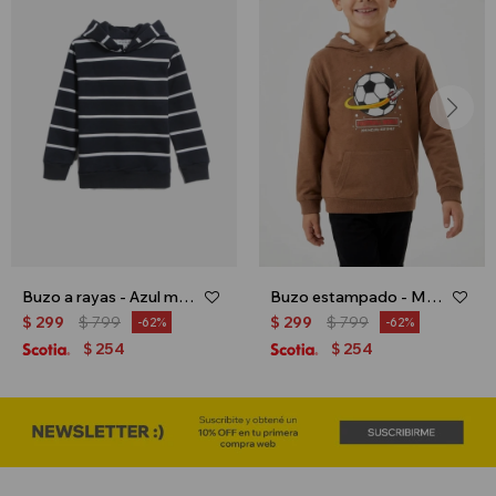
Buzo a rayas - Azul marino
Buzo estampado - Marron
$
299
$
799
$
299
$
799
62
62
254
254
$
$