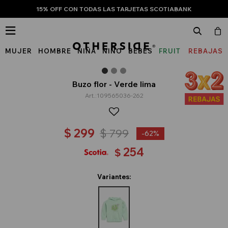
15% OFF CON TODAS LAS TARJETAS SCOTIABANK

MUJER
HOMBRE
NIÑA
NIÑO
BEBÉS
FRUIT
REBAJAS
OF
THE
Buzo flor - Verde lima
109565036-262
LOOM
$
299
$
799
62
254
$
Variantes: